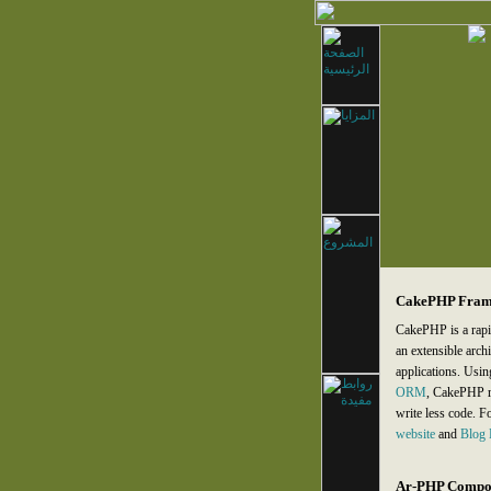
CakePHP Fram
CakePHP is a rap
an extensible arch
applications. Usi
ORM
, CakePHP r
write less code. 
website
and
Blog 
Ar-PHP Compo