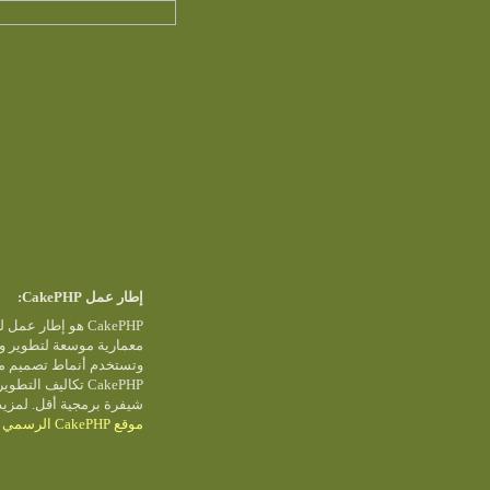
إطار عمل CakePHP:
معمارية موسعة لتطوير و.
وتستخدم أنماط تصميم م
تكاليف التطوير وت
شيفرة برمجية أقل. لمزيد
موقع CakePHP الرسمي
و