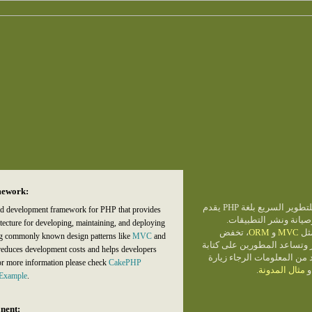
ework:
CakePHP هو إطار عمل للتطوير السريع بلغة PHP يقدم
id development framework for PHP that provides
صيانة ونشر التطبيقات
itecture for developing, maintaining, and deploying
، تخفض
ORM
و
MVC
ثل
ng commonly known design patterns like
MVC
and
CakePHP ساعد المطورين على كتابة
educes development costs and helps developers
 من المعلومات الرجاء زيارة
For more information please check
CakePHP
.
مثال المدونة
Example
.
nent: