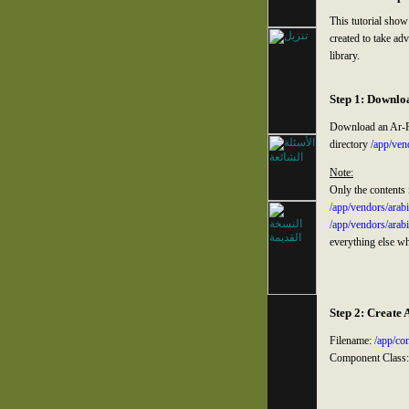
This tutorial sh
created to take ad
library.
Step 1: Downlo
Download an Ar-P
directory
/app/ven
Note:
Only the contents 
/app/vendors/arabi
/app/vendors/arabi
everything else w
Step 2: Create
Filename:
/app/co
Component Class