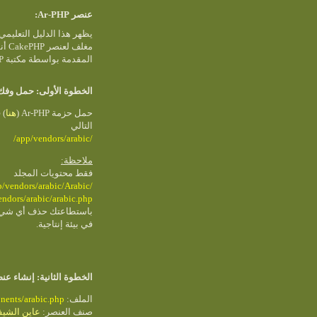
عنصر Ar-PHP:
يظهر هذا الدليل التعلي
أنشئ
المقدمة بواسطة مكتبة Ar-PHP.
الخطوة الأولى: حمل وف
حمل حزمة Ar-PHP (
هنا
فك
التالي
/app/vendors/arabic/
ملاحظة:
فقط محتويات المجلد
p/vendors/arabic/Arabic/
endors/arabic/arabic.php
في بيئة إنتاجية.
الخطوة الثانية: إنشاء ع Ar-PHP
nents/arabic.php
الملف:
صنف العنصر:
عاين الشيف