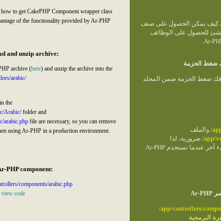
ow how to get CakePHP Component wrapper class
vantage of the functionality provided by Ar-PHP
مي كيف يمكن الحصول على صنف
مغلف لعنصر CakePHP  للحصول على الوظائف
ad and unzip archive:
ك ضغط الحزمة
HP archive (
here
) and unzip the archive into the
dors/arabic/
)  ضغط الحزمة ضمن المجلد
in the
c/Arabic/
folder and
c/arabic.php
file are necessary, so you can remove
والملف
/ap
hen using Ar-PHP in a production environment.
ضرورية، لذا
/app/v
باستطاعتك حذف أي شيء آخر عندما تستخدم Ar-PHP
 Ar-PHP component:
ntrollers/components/arabic.php
نصر
:
view code
/app/controllers/compo
رة البرمجية